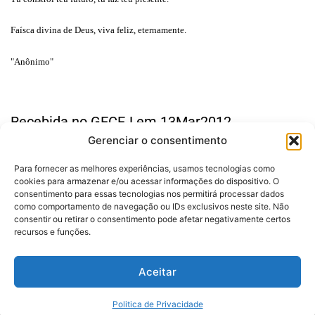
Faísca divina de Deus, viva feliz, eternamente.
"Anônimo"
Recebida no GECEJ em 13Mar2012.
Gerenciar o consentimento
Para fornecer as melhores experiências, usamos tecnologias como
cookies para armazenar e/ou acessar informações do dispositivo. O
consentimento para essas tecnologias nos permitirá processar dados
como comportamento de navegação ou IDs exclusivos neste site. Não
consentir ou retirar o consentimento pode afetar negativamente certos
Desenvolvido por:
recursos e funções.
Politica de Privacidade
Aceitar
Vozes do Caminho - Todos os Direitos Reservados
Politica de Privacidade