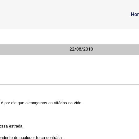
Ho
22/08/2010
 é por ele que alcançamos as vitórias na vida.
a frente.
ossa estrada.
ndente de qualquer força contrária.