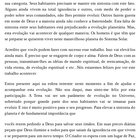
sua categoria. Seus habitantes precisam se manter em sintonia com este fato.
Alguns ainda vivem na total ignorância e outros, com medo de perder o
poder sobre seus comandados, não lhes permite evoluir. Outros fazem guerra
em nome de Deus e a maioria ainda não conhece a fraternidade. Esta falta de
sintonia entre seus habitantes está prejudicando a evolução planetária. Mas,
esta evolução vai acontecer de qualquer maneira. Os homens é que têm que
se preparar se quiserem viver neste maravilhoso planeta do Sistema Solar.
Acredito que vocês podem fazer com sucesso esse trabalho. Isso vai elevá-los
ainda mais. É preciso que se engajem de corpo e alma. Falem de Deus com as
pessoas, transmitam-lhes as idéias de mundo espiritual, de reencarnação, de
vida eterna, de evolução espiritual e etc...Nós estaremos felizes por ver este
trabalho acontecer.
Estou presente aqui na esfera terrestre neste momento a fim de ajudar e
acompanhar esta evolução. Não sou daqui, mas sinto-me feliz por esta
participação. A Terra vai ser um parâmetro de evolução no Universo,
sobretudo porque grande parte dos seus habitantes vai se irmanar para
evoluir. E isto é muito positivo para o seu progresso. Para elevar a sintonia do
planeta é de fundamental importância que
vocês rezem pedindo a Deus para salvar seus irmãos. Em suas preces diárias
peçam que Deus ilumine a todos para que saiam da ignorância em que vivem
e se preparem para um novo tempo. O Criador os espera com um lugar de Paz,