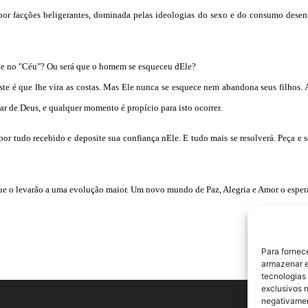
r facções beligerantes, dominada pelas ideologias do sexo e do consumo desenfr
te no "Céu"? Ou será que o homem se esqueceu dEle?
e é que lhe vira as costas. Mas Ele nunca se esquece nem abandona seus filhos.
ar de Deus, e qualquer momento é propício para isto ocorrer.
por tudo recebido e deposite sua confiança nEle. E tudo mais se resolverá. Peça e s
que o levarão a uma evolução maior. Um novo mundo de Paz, Alegria e Amor o esper
Para fornec
armazenar e
tecnologias
exclusivos n
negativamen