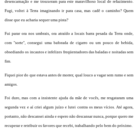
desencarnação e me trouxeram para este maravilhoso local de refazimento.
Fugi, voltei à Terra imaginando ir para casa, mas cadê o caminho? Quem
disse que eu acharia sequer uma pista?
Fui parar ora nos umbrais, ora atraído a locais barra pesada da Terra onde,
com "sorte", consegui uma baforada de cigarro ou um pouco de bebida,
obsediando os incautos e infelizes freqüentadores das baladas e noitadas sem
fim.
Fiquei pior do que estava antes de morrer, qual louco a vagar sem rumo e sem
amigos.
Foi duro, mas com a insistente ajuda da mãe de vocês, me resgataram uma
segunda vez e aí criei algum juízo e lutei contra os meus vícios. Até agora,
portanto, não descansei ainda e espero não descansar nunca, porque quero me
recuperar e retribuir os favores que recebi, trabalhando pelo bem do próximo.