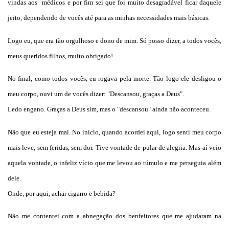
vindas aos médicos e por fim sei que foi muito desagradável ficar daquele
jeito, dependendo de vocês até para as minhas necessidades mais básicas.
Logo eu, que era tão orgulhoso e dono de mim. Só posso dizer, a todos vocês,
meus queridos filhos, muito obrigado!
No final, como todos vocês, eu rogava pela morte. Tão logo ele desligou o
meu corpo, ouvi um de vocês dizer: "Descansou, graças a Deus".
Ledo engano. Graças a Deus sim, mas o "descansou" ainda não aconteceu.
Não que eu esteja mal. No início, quando acordei aqui, logo senti meu corpo
mais leve, sem feridas, sem dor. Tive vontade de pular de alegria. Mas aí veio
aquela vontade, o infeliz vício que me levou ao túmulo e me perseguia além
dele.
Onde, por aqui, achar cigarro e bebida?
Não me contentei com a abnegação dos benfeitores que me ajudaram na