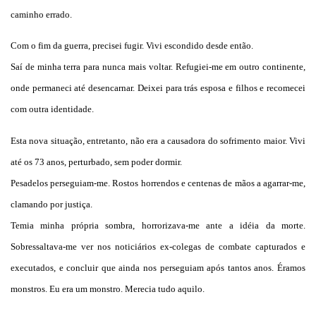
caminho errado.
Com o fim da guerra, precisei fugir. Vivi escondido desde então.
Saí de minha terra para nunca mais voltar. Refugiei-me em outro continente,
onde permaneci até desencarnar. Deixei para trás esposa e filhos e recomecei
com outra identidade.
Esta nova situação, entretanto, não era a causadora do sofrimento maior. Vivi
até os 73 anos, perturbado, sem poder dormir.
Pesadelos perseguiam-me. Rostos horrendos e centenas de mãos a agarrar-me,
clamando por justiça.
Temia minha própria sombra, horrorizava-me ante a idéia da morte.
Sobressaltava-me ver nos noticiários ex-colegas de combate capturados e
executados, e concluir que ainda nos perseguiam após tantos anos. Éramos
monstros. Eu era um monstro. Merecia tudo aquilo.