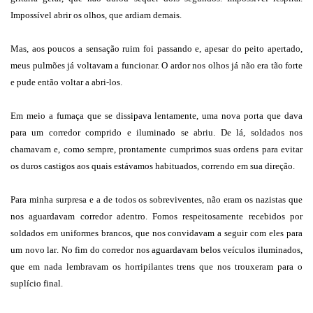
Impossível abrir os olhos, que ardiam demais.
Mas, aos poucos a sensação ruim foi passando e, apesar do peito apertado,
meus pulmões já voltavam a funcionar. O ardor nos olhos já não era tão forte
e pude então voltar a abri-los.
Em meio a fumaça que se dissipava lentamente, uma nova porta que dava
para um corredor comprido e iluminado se abriu. De lá, soldados nos
chamavam e, como sempre, prontamente cumprimos suas ordens para evitar
os duros castigos aos quais estávamos habituados, correndo em sua direção.
Para minha surpresa e a de todos os sobreviventes, não eram os nazistas que
nos aguardavam corredor adentro. Fomos respeitosamente recebidos por
soldados em uniformes brancos, que nos convidavam a seguir com eles para
um novo lar. No fim do corredor nos aguardavam belos veículos iluminados,
que em nada lembravam os horripilantes trens que nos trouxeram para o
suplício final.