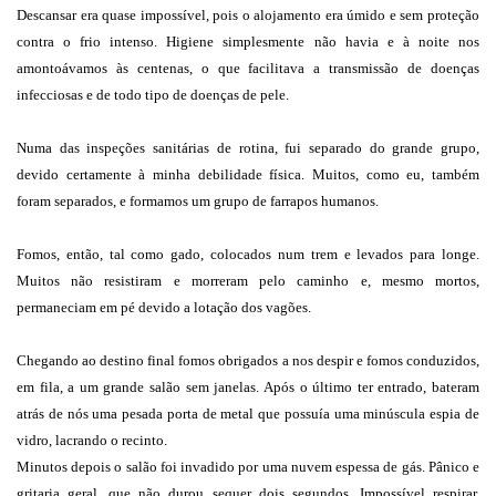
Descansar era quase impossível, pois o alojamento era úmido e sem proteção
contra o frio intenso. Higiene simplesmente não havia e à noite nos
amontoávamos às centenas, o que facilitava a transmissão de doenças
infecciosas e de todo tipo de doenças de pele.
Numa das inspeções sanitárias de rotina, fui separado do grande grupo,
devido certamente à minha debilidade física. Muitos, como eu, também
foram separados, e formamos um grupo de farrapos humanos.
Fomos, então, tal como gado, colocados num trem e levados para longe.
Muitos não resistiram e morreram pelo caminho e, mesmo mortos,
permaneciam em pé devido a lotação dos vagões.
Chegando ao destino final fomos obrigados a nos despir e fomos conduzidos,
em fila, a um grande salão sem janelas. Após o último ter entrado, bateram
atrás de nós uma pesada porta de metal que possuía uma minúscula espia de
vidro, lacrando o recinto.
Minutos depois o salão foi invadido por uma nuvem espessa de gás. Pânico e
gritaria geral, que não durou sequer dois segundos. Impossível respirar.