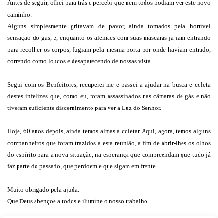
Antes de seguir, olhei para trás e percebi que nem todos podiam ver este novo
caminho.
Alguns simplesmente gritavam de pavor, ainda tomados pela horrível
sensação do gás, e, enquanto os alemães com suas máscaras já iam entrando
para recolher os corpos, fugiam pela mesma porta por onde haviam entrado,
correndo como loucos e desaparecendo de nossas vista.
Segui com os Benfeitores, recuperei-me e passei a ajudar na busca e coleta
destes infelizes que, como eu, foram assassinados nas câmaras de gás e não
tiveram suficiente discernimento para ver a Luz do Senhor.
Hoje, 60 anos depois, ainda temos almas a coletar. Aqui, agora, temos alguns
companheiros que foram trazidos a esta reunião, a fim de abrir-lhes os olhos
do espírito para a nova situação, na esperança que compreendam que tudo já
faz parte do passado, que perdoem e que sigam em frente.
Muito obrigado pela ajuda.
Que Deus abençoe a todos e ilumine o nosso trabalho.