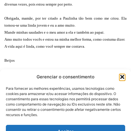
diversas vezes, pois estou sempre por perto.
Obrigada, mamãe, por ter criado a Paulinha tão bem como me criou. Ela
tornou-se uma linda jovem e eu a amo muito.
Mande minhas saudades e o meu amor a ela e também ao papai.
Amo muito todos vocês e estou na minha melhor forma, como costuma dizer.
A vida aqui é linda, como você sempre me contava.
Beijos
Alessandra
.
Gerenciar o consentimento
Para fornecer as melhores experiências, usamos tecnologias como
cookies para armazenar e/ou acessar informações do dispositivo. O
consentimento para essas tecnologias nos permitirá processar dados
como comportamento de navegação ou IDs exclusivos neste site. Não
consentir ou retirar o consentimento pode afetar negativamente certos
Desenvolvido por:
recursos e funções.
Politica de Privacidade