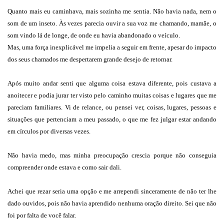
Quanto mais eu caminhava, mais sozinha me sentia. Não havia nada, nem o
som de um inseto. Às vezes parecia ouvir a sua voz me chamando, mamãe, o
som vindo lá de longe, de onde eu havia abandonado o veículo.
Mas, uma força inexplicável me impelia a seguir em frente, apesar do impacto
dos seus chamados me despertarem grande desejo de retornar.
Após muito andar senti que alguma coisa estava diferente, pois custava a
anoitecer e podia jurar ter visto pelo caminho muitas coisas e lugares que me
pareciam familiares. Vi de relance, ou pensei ver, coisas, lugares, pessoas e
situações que pertenciam a meu passado, o que me fez julgar estar andando
em círculos por diversas vezes.
Não havia medo, mas minha preocupação crescia porque não conseguia
compreender onde estava e como sair dali.
Achei que rezar seria uma opção e me arrependi sinceramente de não ter lhe
dado ouvidos, pois não havia aprendido nenhuma oração direito. Sei que não
foi por falta de você falar.