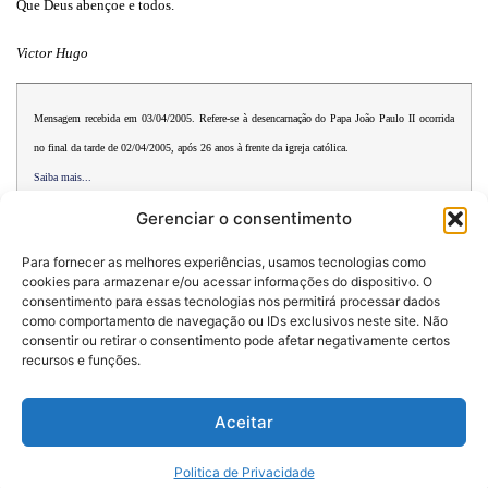
Que Deus abençoe e todos.
Victor Hugo
Mensagem recebida em 03/04/2005. Refere-se à desencarnação do Papa João Paulo II ocorrida
no final da tarde de 02/04/2005, após 26 anos à frente da igreja católica.
Saiba mais...
Gerenciar o consentimento
Para fornecer as melhores experiências, usamos tecnologias como
cookies para armazenar e/ou acessar informações do dispositivo. O
consentimento para essas tecnologias nos permitirá processar dados
como comportamento de navegação ou IDs exclusivos neste site. Não
consentir ou retirar o consentimento pode afetar negativamente certos
Desenvolvido por:
recursos e funções.
Politica de Privacidade
Aceitar
Vozes do Caminho - Todos os Direitos Reservados
Politica de Privacidade