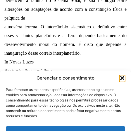
pertencem à família do Sistema Solar, e sua fisiologia sofre
alterações ou adaptações de acordo com a constituição física e
psíquica da
atmosfera terrena. O intercâmbio sistemático e definitivo entre
esses visitantes planetários e a Terra depende basicamente do
desenvolvimento moral do homem. É disto que depende a
inauguração desse correio interplanetário.
In Novas Luzes
Ariston S. Teles
- médium
Gerenciar o consentimento
Para fornecer as melhores experiências, usamos tecnologias como
cookies para armazenar e/ou acessar informações do dispositivo. O
consentimento para essas tecnologias nos permitirá processar dados
como comportamento de navegação ou IDs exclusivos neste site. Não
consentir ou retirar o consentimento pode afetar negativamente certos
Desenvolvido por:
recursos e funções.
Politica de Privacidade