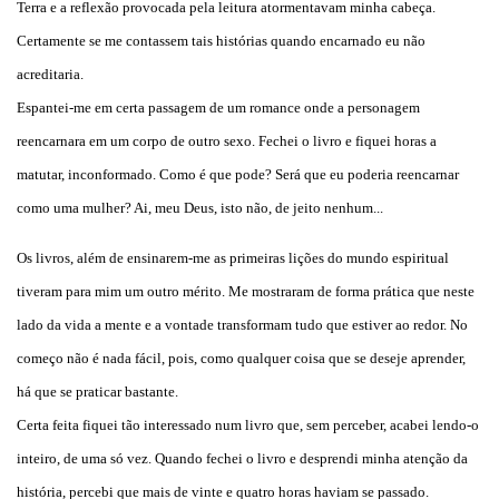
Terra e a reflexão provocada pela leitura atormentavam minha cabeça.
Certamente se me contassem tais histórias quando encarnado eu não
acreditaria.
Espantei-me em certa passagem de um romance onde a personagem
reencarnara em um corpo de outro sexo. Fechei o livro e fiquei horas a
matutar, inconformado. Como é que pode? Será que eu poderia reencarnar
como uma mulher? Ai, meu Deus, isto não, de jeito nenhum...
Os livros, além de ensinarem-me as primeiras lições do mundo espiritual
tiveram para mim um outro mérito. Me mostraram de forma prática que neste
lado da vida a mente e a vontade transformam tudo que estiver ao redor. No
começo não é nada fácil, pois, como qualquer coisa que se deseje aprender,
há que se praticar bastante.
Certa feita fiquei tão interessado num livro que, sem perceber, acabei lendo-o
inteiro, de uma só vez. Quando fechei o livro e desprendi minha atenção da
história, percebi que mais de vinte e quatro horas haviam se passado.