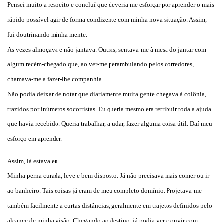
Pensei muito a respeito e concluí que deveria me esforçar por aprender o mais
rápido possível agir de forma condizente com minha nova situação. Assim,
fui doutrinando minha mente.
As vezes almoçava e não jantava. Outras, sentava-me à mesa do jantar com
algum recém-chegado que, ao ver-me perambulando pelos corredores,
chamava-me a fazer-lhe companhia.
Não podia deixar de notar que diariamente muita gente chegava à colônia,
trazidos por inúmeros socorristas. Eu queria mesmo era retribuir toda a ajuda
que havia recebido. Queria trabalhar, ajudar, fazer alguma coisa útil. Daí meu
esforço em aprender.
Assim, lá estava eu.
Minha perna curada, leve e bem disposto. Já não precisava mais comer ou ir
ao banheiro. Tais coisas já eram de meu completo domínio. Projetava-me
também facilmente a curtas distâncias, geralmente em trajetos definidos pelo
alcance de minha visão. Chegando ao destino, já podia ver e ouvir com