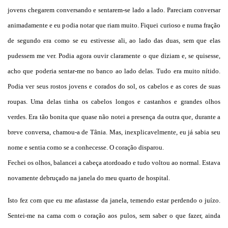
jovens chegarem conversando e sentarem-se lado a lado. Pareciam conversar
animadamente e eu podia notar que riam muito. Fiquei curioso e numa fração
de segundo era como se eu estivesse ali, ao lado das duas, sem que elas
pudessem me ver. Podia agora ouvir claramente o que diziam e, se quisesse,
acho que poderia sentar-me no banco ao lado delas. Tudo era muito nítido.
Podia ver seus rostos jovens e corados do sol, os cabelos e as cores de suas
roupas. Uma delas tinha os cabelos longos e castanhos e grandes olhos
verdes. Era tão bonita que quase não notei a presença da outra que, durante a
breve conversa, chamou-a de Tânia. Mas, inexplicavelmente, eu já sabia seu
nome e sentia como se a conhecesse. O coração disparou.
Fechei os olhos, balancei a cabeça atordoado e tudo voltou ao normal. Estava
novamente debruçado na janela do meu quarto de hospital.
Isto fez com que eu me afastasse da janela, temendo estar perdendo o juízo.
Sentei-me na cama com o coração aos pulos, sem saber o que fazer, ainda