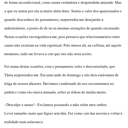
de forma incondicional, como numa verdadeira e desprendida amizade. Mas
o que eu sentia por ela ia muito além disto. Sentia o calor dos apaixonados e
quando descuidava do pensamento, surpreendia-me desejando-a
ardentemente, a ponto de de ter as mesmas sensações de quando encarnado.
Nestas ocasiões envergonhava-me, pois pensava que relacionamentos entre
casais não existiam na vida espiritual. Pelo menos ali, na colônia, até aquele
momento, tudo me levava a crer que isto não seria aceito.
Foi numa destas ocasiões, com o pensamento solto e descontrolado, que
Tânia surpreendeu-me. Era uma tarde de domingo e nós dois estávamos de
folga de nossos afazeres. Havíamos combinado de nos encontrarmos no
jardim e como ela estava atrasada, soltei as rédeas de minha mente.
- Desculpe o atraso! - Exclamou pousando a mão sobre meu ombro.
Levei tamanho susto que fiquei sem fala. Foi como cair das nuvens e voltar à
realidade num solavanco.