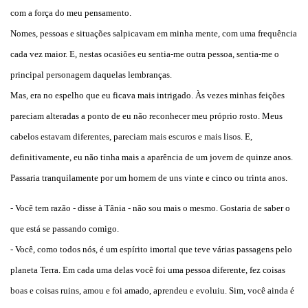
com a força do meu pensamento.
Nomes, pessoas e situações salpicavam em minha mente, com uma frequência
cada vez maior. E, nestas ocasiões eu sentia-me outra pessoa, sentia-me o
principal personagem daquelas lembranças.
Mas, era no espelho que eu ficava mais intrigado. Às vezes minhas feições
pareciam alteradas a ponto de eu não reconhecer meu próprio rosto. Meus
cabelos estavam diferentes, pareciam mais escuros e mais lisos. E,
definitivamente, eu não tinha mais a aparência de um jovem de quinze anos.
Passaria tranquilamente por um homem de uns vinte e cinco ou trinta anos.
- Você tem razão - disse à Tânia - não sou mais o mesmo. Gostaria de saber o
que está se passando comigo.
- Você, como todos nós, é um espírito imortal que teve várias passagens pelo
planeta Terra. Em cada uma delas você foi uma pessoa diferente, fez coisas
boas e coisas ruins, amou e foi amado, aprendeu e evoluiu. Sim, você ainda é