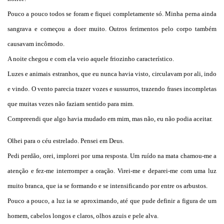
Pouco a pouco todos se foram e fiquei completamente só. Minha perna ainda
sangrava e começou a doer muito. Outros ferimentos pelo corpo também
causavam incômodo.
A noite chegou e com ela veio aquele friozinho característico.
Luzes e animais estranhos, que eu nunca havia visto, circulavam por ali, indo
e vindo. O vento parecia trazer vozes e sussurros, trazendo frases incompletas
que muitas vezes não faziam sentido para mim.
Compreendi que algo havia mudado em mim, mas não, eu não podia aceitar.
Olhei para o céu estrelado. Pensei em Deus.
Pedi perdão, orei, implorei por uma resposta. Um ruído na mata chamou-me a
atenção e fez-me interromper a oração. Virei-me e deparei-me com uma luz
muito branca, que ia se formando e se intensificando por entre os arbustos.
Pouco a pouco, a luz ia se aproximando, até que pude definir a figura de um
homem, cabelos longos e claros, olhos azuis e pele alva.