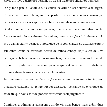
Havia um leve e delicioso perfume no ar. Era prazeroso encher os pulmões.
Dirigi-me à janela. Lá fora o céu estalava de azul e o sol dourava a paisagem.
Um imenso e bem cuidado jardim se perdia de vista e misturava-se com o que
parecia ser mata nativa, que me lembrava as vizinhanças de minha casa.
Ouvi ao longe o canto de um pássaro, que para mim era desconhecido. Ao
fixar a atenção, buscando ouvi-lo melhor, tive a sensação nítida de ter a bela
ave a cantar diante de meus olhos. Pude vê-la com clareza de detalhes e ouvir
seu canto, como se estivesse dentro de minha cabeça. Aquilo era de uma
perfeição e beleza ímpares e ao mesmo tempo era muito estranho. Como de
repente eu podia ver e ouvir um pássaro que estava num árvore distante,
como se ele estivesse ao alcance de minha mão?
Este pensamento cortou minha atenção e a cena voltou ao ponto inicial, com
o pássaro cantando ao longe. Fiquei assustado, pensando se o choque do
acidente que havia sofrido poderia ter afetado meu julgamento.
Continuei a admirar a paisagem quando vi, num banco mais além, duas