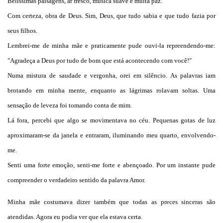
Belíssimas paisagens, ar fresco, música suave e muita paz.
Com certeza, obra de Deus. Sim, Deus, que tudo sabia e que tudo fazia por
seus filhos.
Lembrei-me de minha mãe e praticamente pude ouvi-la repreendendo-me:
"Agradeça a Deus por tudo de bom que está acontecendo com você!"
Numa mistura de saudade e vergonha, orei em silêncio. As palavras iam
brotando em minha mente, enquanto as lágrimas rolavam soltas. Uma
sensação de leveza foi tomando conta de mim.
Lá fora, percebi que algo se movimentava no céu. Pequenas gotas de luz
aproximaram-se da janela e entraram, iluminando meu quarto, envolvendo-
me.
Senti uma forte emoção, senti-me forte e abençoado. Por um instante pude
compreender o verdadeiro sentido da palavra Amor.
Minha mãe costumava dizer também que todas as preces sinceras são
atendidas. Agora eu podia ver que ela estava certa.