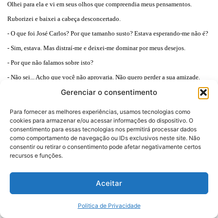
Olhei para ela e vi em seus olhos que compreendia meus pensamentos.
Ruborizei e baixei a cabeça desconcertado.
- O que foi José Carlos? Por que tamanho susto? Estava esperando-me não é?
- Sim, estava. Mas distraí-me e deixei-me dominar por meus desejos.
- Por que não falamos sobre isto?
- Não sei... Acho que você não aprovaria. Não quero perder a sua amizade.
Gerenciar o consentimento
Você tem me ajudado muito desde que cheguei.
- Como pode pensar ainda desta maneira? Veja quantas mudanças já
Para fornecer as melhores experiências, usamos tecnologias como
cookies para armazenar e/ou acessar informações do dispositivo. O
aconteceram com você desde que retornou! Deixou de ser um menino e
consentimento para essas tecnologias nos permitirá processar dados
tomou a forma de um homem. E um homem muito atraente, diga-se de
como comportamento de navegação ou IDs exclusivos neste site. Não
consentir ou retirar o consentimento pode afetar negativamente certos
passagem!
recursos e funções.
Diante de minha evidente surpresa, Tânia continuou:
- Sei o que você anda pensando ultimamente José Carlos. Sinto o mesmo por
Aceitar
você. Nosso relacionamento vem de outras encarnações e não há por que não
Politica de Privacidade
continuar. Amo você com todas as minhas forças.