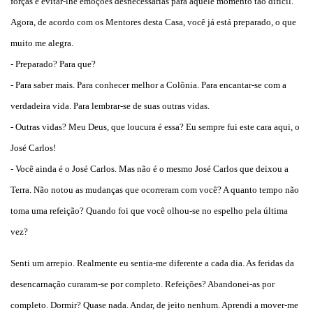
forças e evitar-lhe emoções desnecessárias para aquele momento tão difícil.
Agora, de acordo com os Mentores desta Casa, você já está preparado, o que
muito me alegra.
- Preparado? Para que?
- Para saber mais. Para conhecer melhor a Colônia. Para encantar-se com a
verdadeira vida. Para lembrar-se de suas outras vidas.
- Outras vidas? Meu Deus, que loucura é essa? Eu sempre fui este cara aqui, o
José Carlos!
- Você ainda é o José Carlos. Mas não é o mesmo José Carlos que deixou a
Terra. Não notou as mudanças que ocorreram com você? A quanto tempo não
toma uma refeição? Quando foi que você olhou-se no espelho pela última
vez?
Senti um arrepio. Realmente eu sentia-me diferente a cada dia. As feridas da
desencarnação curaram-se por completo. Refeições? Abandonei-as por
completo. Dormir? Quase nada. Andar, de jeito nenhum. Aprendi a mover-me