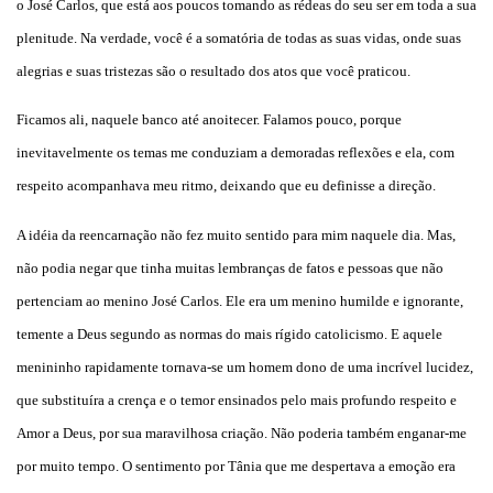
o José Carlos, que está aos poucos tomando as rédeas do seu ser em toda a sua
plenitude. Na verdade, você é a somatória de todas as suas vidas, onde suas
alegrias e suas tristezas são o resultado dos atos que você praticou.
Ficamos ali, naquele banco até anoitecer. Falamos pouco, porque
inevitavelmente os temas me conduziam a demoradas reflexões e ela, com
respeito acompanhava meu ritmo, deixando que eu definisse a direção.
A idéia da reencarnação não fez muito sentido para mim naquele dia. Mas,
não podia negar que tinha muitas lembranças de fatos e pessoas que não
pertenciam ao menino José Carlos. Ele era um menino humilde e ignorante,
temente a Deus segundo as normas do mais rígido catolicismo. E aquele
menininho rapidamente tornava-se um homem dono de uma incrível lucidez,
que substituíra a crença e o temor ensinados pelo mais profundo respeito e
Amor a Deus, por sua maravilhosa criação. Não poderia também enganar-me
por muito tempo. O sentimento por Tânia que me despertava a emoção era