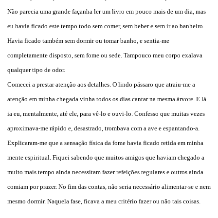
Não parecia uma grande façanha ler um livro em pouco mais de um dia, mas
eu havia ficado este tempo todo sem comer, sem beber e sem ir ao banheiro.
Havia ficado também sem dormir ou tomar banho, e sentia-me
completamente disposto, sem fome ou sede. Tampouco meu corpo exalava
qualquer tipo de odor.
Comecei a prestar atenção aos detalhes. O lindo pássaro que atraiu-me a
atenção em minha chegada vinha todos os dias cantar na mesma árvore. E lá
ia eu, mentalmente, até ele, para vê-lo e ouvi-lo. Confesso que muitas vezes
aproximava-me rápido e, desastrado, trombava com a ave e espantando-a.
Explicaram-me que a sensação física da fome havia ficado retida em minha
mente espiritual. Fiquei sabendo que muitos amigos que haviam chegado a
muito mais tempo ainda necessitam fazer refeições regulares e outros ainda
comiam por prazer. No fim das contas, não seria necessário alimentar-se e nem
mesmo dormir. Naquela fase, ficava a meu critério fazer ou não tais coisas.