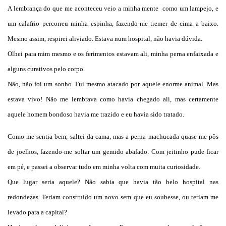
A lembrança do que me aconteceu veio a minha mente como um lampejo, e
um calafrio percorreu minha espinha, fazendo-me tremer de cima a baixo.
Mesmo assim, respirei aliviado. Estava num hospital, não havia dúvida.
Olhei para mim mesmo e os ferimentos estavam ali, minha perna enfaixada e
alguns curativos pelo corpo.
Não, não foi um sonho. Fui mesmo atacado por aquele enorme animal. Mas
estava vivo! Não me lembrava como havia chegado ali, mas certamente
aquele homem bondoso havia me trazido e eu havia sido tratado.
Como me sentia bem, saltei da cama, mas a perna machucada quase me pôs
de joelhos, fazendo-me soltar um gemido abafado. Com jeitinho pude ficar
em pé, e passei a observar tudo em minha volta com muita curiosidade.
Que lugar seria aquele? Não sabia que havia tão belo hospital nas
redondezas. Teriam construído um novo sem que eu soubesse, ou teriam me
levado para a capital?