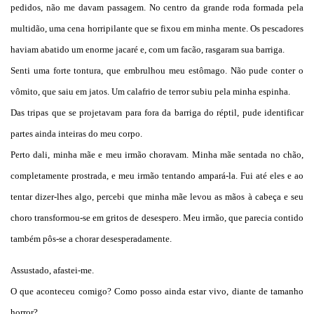
pedidos, não me davam passagem. No centro da grande roda formada pela
multidão, uma cena horripilante que se fixou em minha mente. Os pescadores
haviam abatido um enorme jacaré e, com um facão, rasgaram sua barriga.
Senti uma forte tontura, que embrulhou meu estômago. Não pude conter o
vômito, que saiu em jatos. Um calafrio de terror subiu pela minha espinha.
Das tripas que se projetavam para fora da barriga do réptil, pude identificar
partes ainda inteiras do meu corpo.
Perto dali, minha mãe e meu irmão choravam. Minha mãe sentada no chão,
completamente prostrada, e meu irmão tentando ampará-la. Fui até eles e ao
tentar dizer-lhes algo, percebi que minha mãe levou as mãos à cabeça e seu
choro transformou-se em gritos de desespero. Meu irmão, que parecia contido
também pôs-se a chorar desesperadamente.
Assustado, afastei-me.
O que aconteceu comigo? Como posso ainda estar vivo, diante de tamanho
horror?