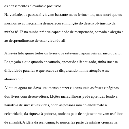
os pensamentos elevados e positivos.
Na verdade, os passes aliviavam bastante meus ferimentos, mas notei que os
mesmos só começaram a desaparecer em função do desenvolvimento da
minha fé. Fé na minha própria capacidade de recuperação, somada a alegria e
ao desprendimento de estar vivendo ali.
Já havia lido quase todos os livros que estavam disponíveis em meu quarto.
Engraçado é que quando encarnado, apesar de alfabetizado, tinha imensa
dificuldade para ler, o que acabava dispersando minha atenção e me
aborrecendo.
A leitura agora me dava um imenso prazer eu consumia as frases e páginas
dos livros com desenvoltura. Lições maravilhosas pude aprender, lendo a
narrativa de sucessivas vidas, onde as pessoas iam do anonimato à
celebridade, da riqueza à pobreza, onde os pais de hoje se tornavam os filhos
de amanhã. A idéia da reencarnação nunca fez parte de minhas crenças na