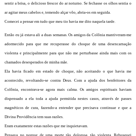
sentir a brisa, o delicioso frescor do ar noturno. Se fechasse os olhos sentia o
ar agitar meus cabelos e, temendo alçar vôo, abria-os em seguida.
Comecei a pensar em tudo que meu tio havia me dito naquela tarde.
Então eu já estava ali a duas semanas. Os amigos da Colônia mantiveram-me
adormecido para que me recuperasse do choque de uma desencarnação
violenta e principalmente para que não me perturbasse ainda mais com os
chamados desesperados de minha mãe.
Ela havia ficado em estado de choque, não aceitando o que havia me
acontecido, revoltando-se contra Deus. Com a ajuda dos benfeitores da
Colônia, encontrava-se agora mais calma. Os amigos espirituais haviam
dispensado a ela toda a ajuda permitida nestes casos, através de passes
magnéticos de cura, fazendo-a entender que precisava continuar e que a
Divina Providência tem suas razões.
Eram exatamente estas razões que me inquietavam.
Pensava no porque de uma morte tão dolorosa, tão violenta. Rebusquei