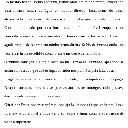
Ao mesmo tempo, formou-se uma grande onda em minha frente, levantando
uma imensa massa de água em minha direção. Lembro-me do olhar
aterrorizado de meu irmão, de sua voz gritando algo que não pude entender.
Como que tomado por uma força estranha, fiquei imóvel enquanto um
zumbido ecoava em meus ouvidos. O tempo parecia ter parado. Uma dor
aguda surgiu de repente em minha perna direita. Saído da imensa onda, um
jacaré havia me escolhido como presa e me deu o certeiro bote.
O mundo começou a girar, o rosto do meu irmão foi sumindo, apagando-se
assim como a dor, que cedeu lugar ao ardor nos pulmões pela falta de ar.
Imagens e sons iam e vinham em minha mente, com a rapidez do relâmpago.
Desejos, sucessos, fracassos, as pessoas amadas, os inimigos, tudo passava
desordenadamente em minha cabeça.
Gritei por Deus, por misericórdia, por ajuda. Minhas forças voltaram, lutei,
libertei-me do animal e pude ver o sol sobre a água, como a chamar-me de
volta à superfície.