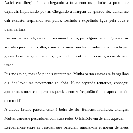
Nadei em direção à luz, chegando à tona com os pulmões a ponto de
explodir, implorando por ar. Chegando à margem do grande rio, deixei-me
cair exausto, respirando aos pulos, tossindo e expelindo água pela boca e
pelas narinas.
Deixei-me ficar ali, deitando na areia branca, por algum tempo. Quando os
sentidos pareceram voltar, comecei a ouvir um burburinho entrecortado por
gritos. Dentre o grande alvoroço, reconheci, entre tantas vozes, a voz de meu
irmão.
Pus-me em pé, mas não pude sustentar-me. Minha perna estava em frangalhos
e a dor levou-me novamente ao chão. Numa segunda tentativa, consegui
apoiar-me somente na perna esquerda e com sofreguidão fui me aproximando
da multidão.
A cidade inteira parecia estar à beira do rio. Homens, mulheres, crianças.
Muitas canoas e pescadores com suas redes. O falatório era de enlouquecer.
Esgueirei-me entre as pessoas, que pareciam ignorar-me e, apesar de meus