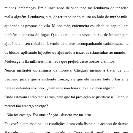
minhas lembranças. Em quinze anos de vida, não me lembrava de ter feito
mal a alguém. Lembrava, sim, de ter trabalhado muito ao lado de minha mãe,
ajudando as pessoas da vila. Minha mãe, enfermeira estudada na capital, era
também a parteira do lugar. Quantas e quantas vezes deixei de brincar para
ajudá-la em seu trabalho, fazendo curativos, acompanhando carinhosamente
os idosos, aplicando injeções ou ajudando a trazer as criancinhas ao mundo.
Molecagens fiz milhares, mas nada que prejudicasse nossos vizinhos.
Nunca maltratei os animais da floresta. Cheguei mesmo a tratar de um
pequeno jacaré que a enchente trouxe, até que ele ficasse forte o bastante
para se defender sozinho. Quem sabe não teria sido ele o meu algoz?
Onde estavam então meus erros, para que tal provação se justificasse? Por que
mereci tão amargo castigo?
- Não foi castigo. Foi uma bênção - dissera-me meu tio.
Foi você quem escolheu as condições desta vida física que acabou de deixar.
Baseado nos erros de seu passado na Terra, você, auxiliado por seus