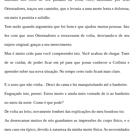
Orientadores, traçou seu caminho, que o levaria a uma morte lenta e dolorosa,
em meio à penúria e solidão.
Tem razão quando argumenta que foi bom e que ajudou muitas pessoas. Isto
fez com que seus Orientadores o trouxessem de volta, desviando-o de seu
trajeto original, graças a seu merecimento.
Mas é muito cedo para você compreender isto. Você acabou de chegar. Trate
de se cuidar, de poder ficar em pé para que possa conhecer a Colônia e
aprender sobre sua nova situação. No tempo certo tudo ficará mais claro.
E o sono que não vinha... Desci da cama e fui manquitolando até o banheiro.
Engraçado isto, pensei. Estou morto e ainda sinto vontade de ir ao banheiro
no meio da noite. Como é que pode?
De volta ao leito, novamente lembrei das explicações do meu bondoso tio.
Ao desencarnar muitos de nós guardamos as impressões do corpo físico, e o
meu caso era típico, devido à natureza da minha morte física. As necessidades