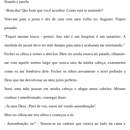
fitando a janela.
- Bom dia! Que bom que você acordou. Como está se sentindo?
Virei-me para a porta e dei de cara com meu velho tio Augusto. Fiquei
passado.
"Fiquei mesmo louco - pensei. Isto não é um hospital, é um sanatório. A
mordida do jacaré deve ter sido demais para mim e acabaram me internando."
Fechei os olhos e tornei a abri-los. Meu tio ainda estava ali parado, olhando-
me com aquele sorriso largo que nunca saiu da minha cabeça, exatamente
como eu me lembrava dele. Fechei os olhos novamente e rezei pedindo a
Deus que me devolvesse ao meu juízo perfeito.
Senti uma mão pousar em minha cabeça e afagar meus cabelos. Mesmo
confuso e amedrontado, consegui dizer:
- Ai meu Deus...Pirei de vez, estou até vendo assombração!
Meu tio olhou-me nos olhos e começou a rir.
- Assombração, eu? - Sentou-se na cadeira que estava ao lado da cama e