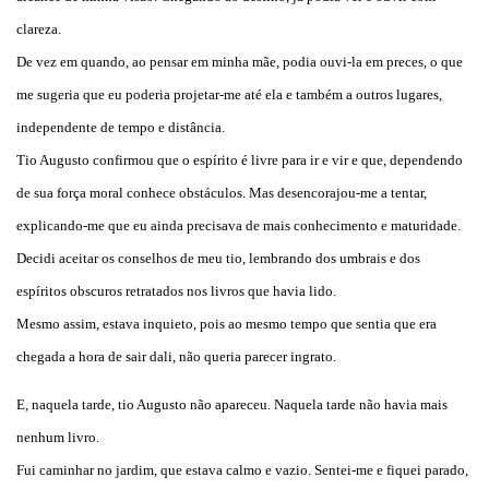
clareza.
De vez em quando, ao pensar em minha mãe, podia ouvi-la em preces, o que
me sugeria que eu poderia projetar-me até ela e também a outros lugares,
independente de tempo e distância.
Tio Augusto confirmou que o espírito é livre para ir e vir e que, dependendo
de sua força moral conhece obstáculos. Mas desencorajou-me a tentar,
explicando-me que eu ainda precisava de mais conhecimento e maturidade.
Decidi aceitar os conselhos de meu tio, lembrando dos umbrais e dos
espíritos obscuros retratados nos livros que havia lido.
Mesmo assim, estava inquieto, pois ao mesmo tempo que sentia que era
chegada a hora de sair dali, não queria parecer ingrato.
E, naquela tarde, tio Augusto não apareceu. Naquela tarde não havia mais
nenhum livro.
Fui caminhar no jardim, que estava calmo e vazio. Sentei-me e fiquei parado,