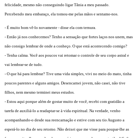
felicidade, mesmo não conseguindo ligar Tânia a meu passado.
Percebendo meu embaraço, ela tomou-me pelas mãos e sentamo-nos.
- É muito bom vê-lo novamente - disse ela com ternura.
- Então já nos conhecemos? Tenho a sensação que fortes laços nos unem, mas
não consigo lembrar de onde a conheço. O que está acontecendo comigo?
- Tenha calma. Você aos poucos vai retomar o controle de seu corpo astral e
vai lembrar-se de tudo.
- O que há para lembrar? Tive uma vida simples, vivi no meio do mato, tinha
poucos parentes e alguns amigos. Desencarnei jovem, não casei, não tive
filhos, nem mesmo terminei meus estudos.
- Estou aqui porque além de gostar muito de você, recebi com gratidão a
tarefa de auxiliá-lo a readaptar-se à vida espiritual. Na verdade, venho
acompanhando-o desde sua reencarnação e estive com seu tio Augusto a
esperá-lo no dia de seu retorno. Não deixei que me visse para poupar-lhe as