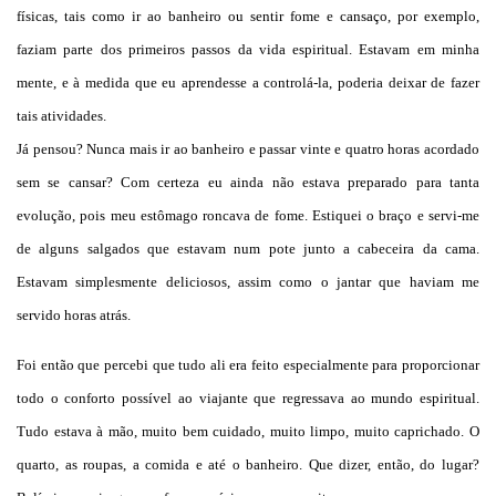
físicas, tais como ir ao banheiro ou sentir fome e cansaço, por exemplo,
faziam parte dos primeiros passos da vida espiritual. Estavam em minha
mente, e à medida que eu aprendesse a controlá-la, poderia deixar de fazer
tais atividades.
Já pensou? Nunca mais ir ao banheiro e passar vinte e quatro horas acordado
sem se cansar? Com certeza eu ainda não estava preparado para tanta
evolução, pois meu estômago roncava de fome. Estiquei o braço e servi-me
de alguns salgados que estavam num pote junto a cabeceira da cama.
Estavam simplesmente deliciosos, assim como o jantar que haviam me
servido horas atrás.
Foi então que percebi que tudo ali era feito especialmente para proporcionar
todo o conforto possível ao viajante que regressava ao mundo espiritual.
Tudo estava à mão, muito bem cuidado, muito limpo, muito caprichado. O
quarto, as roupas, a comida e até o banheiro. Que dizer, então, do lugar?