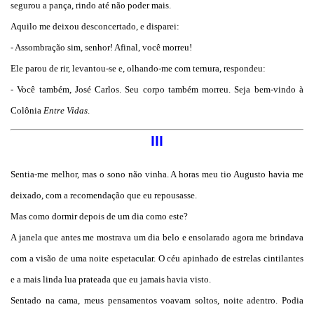
segurou a pança, rindo até não poder mais.
Aquilo me deixou desconcertado, e disparei:
- Assombração sim, senhor! Afinal, você morreu!
Ele parou de rir, levantou-se e, olhando-me com ternura, respondeu:
- Você também, José Carlos. Seu corpo também morreu. Seja bem-vindo à
Colônia
Entre Vidas
.
III
Sentia-me melhor, mas o sono não vinha. A horas meu tio Augusto havia me
deixado, com a recomendação que eu repousasse.
Mas como dormir depois de um dia como este?
A janela que antes me mostrava um dia belo e ensolarado agora me brindava
com a visão de uma noite espetacular. O céu apinhado de estrelas cintilantes
e a mais linda lua prateada que eu jamais havia visto.
Sentado na cama, meus pensamentos voavam soltos, noite adentro. Podia