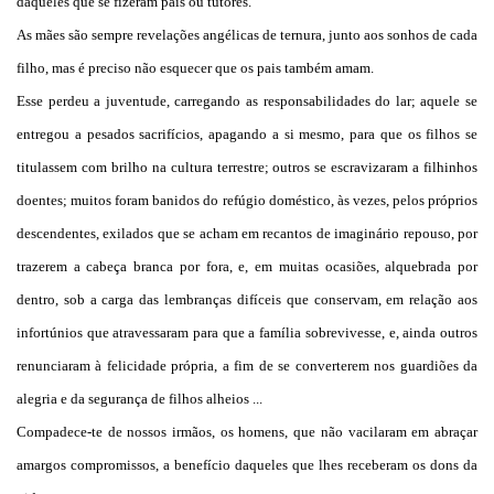
daqueles que se fizeram pais ou tutores.
As mães são sempre revelações angélicas de ternura, junto aos sonhos de cada
filho, mas é preciso não esquecer que os pais também amam.
Esse perdeu a juventude, carregando as responsabilidades do lar; aquele se
entregou a pesados sacrifícios, apagando a si mesmo, para que os filhos se
titulassem com brilho na cultura terrestre; outros se escravizaram a filhinhos
doentes; muitos foram banidos do refúgio doméstico, às vezes, pelos próprios
descendentes, exilados que se acham em recantos de imaginário repouso, por
trazerem a cabeça branca por fora, e, em muitas ocasiões, alquebrada por
dentro, sob a carga das lembranças difíceis que conservam, em relação aos
infortúnios que atravessaram para que a família sobrevivesse, e, ainda outros
renunciaram à felicidade própria, a fim de se converterem nos guardiões da
alegria e da segurança de filhos alheios ...
Compadece-te de nossos irmãos, os homens, que não vacilaram em abraçar
amargos compromissos, a benefício daqueles que lhes receberam os dons da