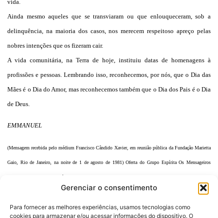
vida.
Ainda mesmo aqueles que se transviaram ou que enlouqueceram, sob a
delinquência, na maioria dos casos, nos merecem respeitoso apreço pelas
nobres intenções que os fizeram cair.
A vida comunitária, na Terra de hoje, instituiu datas de homenagens à
profissões e pessoas. Lembrando isso, reconhecemos, por nós, que o Dia das
Mães é o Dia do Amor, mas reconhecemos também que o Dia dos Pais é o Dia
de Deus.
EMMANUEL
(Mensagem recebida pelo médium Francisco Cândido Xavier, em reunião pública da Fundação Marietta
Gaio, Rio de Janeiro, na noite de 1 de agosto de 1981) Oferta do Grupo Espírita Os Mensageiros
(Fundado em 1953, por José Gonçalves Pereira)
Gerenciar o consentimento
Para fornecer as melhores experiências, usamos tecnologias como
cookies para armazenar e/ou acessar informações do dispositivo. O