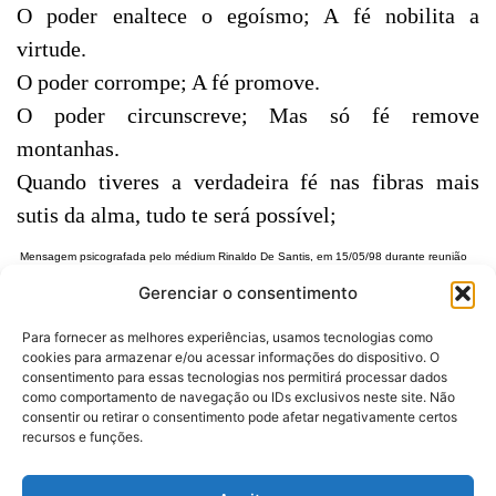
O poder enaltece o egoísmo; A fé nobilita a
virtude.
O poder corrompe; A fé promove.
O poder circunscreve; Mas só fé remove
montanhas.
Quando tiveres a verdadeira fé nas fibras mais
sutis da alma, tudo te será possível;
Mensagem psicografada pelo médium Rinaldo De Santis, em 15/05/98 durante reunião
pública do Centro Espírita "Benfeitor", Camilópolis - Santo André-SP
Gerenciar o consentimento
Para fornecer as melhores experiências, usamos tecnologias como
cookies para armazenar e/ou acessar informações do dispositivo. O
consentimento para essas tecnologias nos permitirá processar dados
como comportamento de navegação ou IDs exclusivos neste site. Não
consentir ou retirar o consentimento pode afetar negativamente certos
Desenvolvido por:
recursos e funções.
Politica de Privacidade