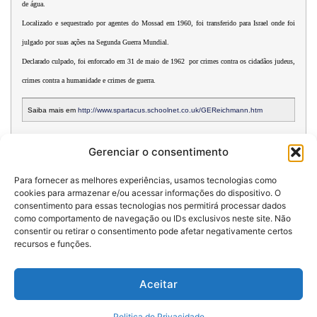
de água.
Localizado e sequestrado por agentes do Mossad em 1960, foi transferido para Israel onde foi
julgado por suas ações na Segunda Guerra Mundial.
Declarado culpado, foi enforcado em 31 de maio de 1962 por crimes contra os cidadãos judeus,
crimes contra a humanidade e crimes de guerra.
Saiba mais em
http://www.spartacus.schoolnet.co.uk/GEReichmann.htm
Gerenciar o consentimento
Para fornecer as melhores experiências, usamos tecnologias como
cookies para armazenar e/ou acessar informações do dispositivo. O
consentimento para essas tecnologias nos permitirá processar dados
como comportamento de navegação ou IDs exclusivos neste site. Não
consentir ou retirar o consentimento pode afetar negativamente certos
Desenvolvido por:
recursos e funções.
Politica de Privacidade
Aceitar
Vozes do Caminho - Todos os Direitos Reservados
Politica de Privacidade