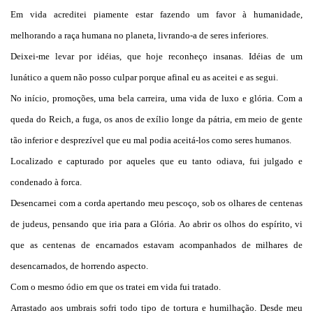
Em vida acreditei piamente estar fazendo um favor à humanidade,
melhorando a raça humana no planeta, livrando-a de seres inferiores.
Deixei-me levar por idéias, que hoje reconheço insanas. Idéias de um
lunático a quem não posso culpar porque afinal eu as aceitei e as segui.
No início, promoções, uma bela carreira, uma vida de luxo e glória. Com a
queda do Reich, a fuga, os anos de exílio longe da pátria, em meio de gente
tão inferior e desprezível que eu mal podia aceitá-los como seres humanos.
Localizado e capturado por aqueles que eu tanto odiava, fui julgado e
condenado à forca.
Desencarnei com a corda apertando meu pescoço, sob os olhares de centenas
de judeus, pensando que iria para a Glória. Ao abrir os olhos do espírito, vi
que as centenas de encarnados estavam acompanhados de milhares de
desencarnados, de horrendo aspecto.
Com o mesmo ódio em que os tratei em vida fui tratado.
Arrastado aos umbrais sofri todo tipo de tortura e humilhação. Desde meu