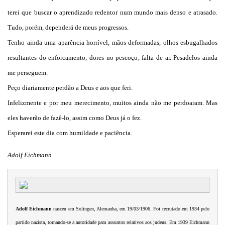
terei que buscar o aprendizado redentor num mundo mais denso e atrasado.
Tudo, porém, dependerá de meus progressos.
Tenho ainda uma aparência horrível, mãos deformadas, olhos esbugalhados
resultantes do enforcamento, dores no pescoço, falta de ar. Pesadelos ainda
me perseguem.
Peço diariamente perdão a Deus e aos que feri.
Infelizmente e por meu merecimento, muitos ainda não me perdoaram. Mas
eles haverão de fazê-lo, assim como Deus já o fez.
Esperarei este dia com humildade e paciência.
Adolf Eichmann
Adolf Eichmann
nasceu em Solingen, Alemanha, em 19/03/1906. Foi recrutado em 1934 pelo
partido nazista, tornando-se a autoridade para assuntos relativos aos judeus. Em 1939 Eichmann