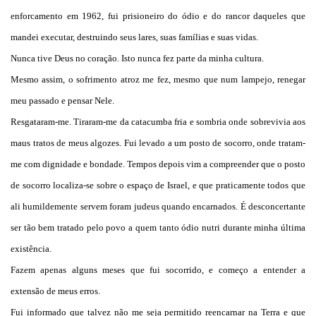
enforcamento em 1962, fui prisioneiro do ódio e do rancor daqueles que
mandei executar, destruindo seus lares, suas famílias e suas vidas.
Nunca tive Deus no coração. Isto nunca fez parte da minha cultura.
Mesmo assim, o sofrimento atroz me fez, mesmo que num lampejo, renegar
meu passado e pensar Nele.
Resgataram-me. Tiraram-me da catacumba fria e sombria onde sobrevivia aos
maus tratos de meus algozes. Fui levado a um posto de socorro, onde tratam-
me com dignidade e bondade. Tempos depois vim a compreender que o posto
de socorro localiza-se sobre o espaço de Israel, e que praticamente todos que
ali humildemente servem foram judeus quando encarnados. É desconcertante
ser tão bem tratado pelo povo a quem tanto ódio nutri durante minha última
existência.
Fazem apenas alguns meses que fui socorrido, e começo a entender a
extensão de meus erros.
Fui informado que talvez não me seja permitido reencarnar na Terra e que