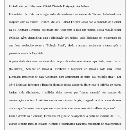
foi indicado por Hitler como Oficial Chefe da Emigração dos Judeus.
Em outubro de 1942 foi o organizador da tenebrosa Conferência de Wansee, trabalhando em
conjunto com os oficiais Heinrich Muller e Roland Friesler, todos sob o comando do General
da SS Reinhard Heydrich, designado por Hitler para o caso dos judeus. Nesta reunião foram
definidas ações sistemáticas para a eliminação dos judeus, onde Eichmann foi encarregado do
que ficou conhecido como a "Solução Final", vindo a assumir totalmente a causa após a
prematura morte de Heydrich..
A partir desta data foram estabelecidos campos de extermínio de alta capacidade, como Belzec
(15.000/dia), Sobibor (20.000/dia), Treblinka e Majdanek (25.000/dia cada um), tendo
Eichmann transferido-se para Auschwitz, para acompanhar de perto sua "solução final". Em
1944 Eichmann informou a Heinrich Himmler (braço direito de Hitler) que 6 milhões de judeus
haviam sido eliminados, 4 milhões deles mortos por "causas naturais" nos campos de
concentração e outros 2 milhões mortos nas câmaras de gás, chegando a dizer a um de seus
oficiais que "morreria com alegria na certeza de ter eliminado mais de 6 milhões de judeus".
Com a derrota da Alemanha, Eichmann refugiou-se na Argentina a partir de fevereiro de 1945,
usando o nome falso de Ricardo Klement e trabalhando para uma companhia de abastecimento