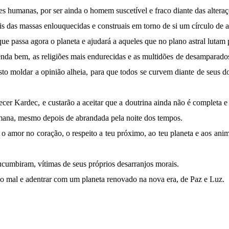
s humanas, por ser ainda o homem suscetível e fraco diante das alteraç
eis das massas enlouquecidas e construais em torno de si um círculo de
 que passa agora o planeta e ajudará a aqueles que no plano astral lutam
enda bem, as religiões mais endurecidas e as multidões de desamparado
sto moldar a opinião alheia, para que todos se curvem diante de seus 
cer Kardec, e custarão a aceitar que a doutrina ainda não é completa
umana, mesmo depois de abrandada pela noite dos tempos.
 o amor no coração, o respeito a teu próximo, ao teu planeta e aos ani
sucumbiram, vítimas de seus próprios desarranjos morais.
do mal e adentrar com um planeta renovado na nova era, de Paz e Luz.