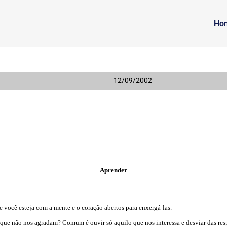
Ho
12/09/2002
Aprender
e você esteja com a mente e o coração abertos para enxergá-las.
ue não nos agradam? Comum é ouvir só aquilo que nos interessa e desviar das res