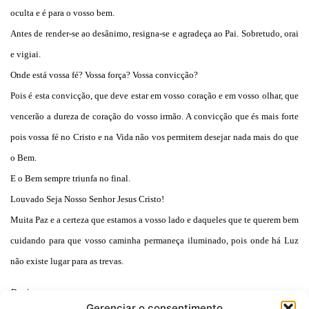
oculta e é para o vosso bem.
Antes de render-se ao desânimo, resigna-se e agradeça ao Pai. Sobretudo, orai
e vigiai.
Onde está vossa fé? Vossa força? Vossa convicção?
Pois é esta convicção, que deve estar em vosso coração e em vosso olhar, que
vencerão a dureza de coração do vosso irmão. A convicção que és mais forte
pois vossa fé no Cristo e na Vida não vos permitem desejar nada mais do que
o Bem.
E o Bem sempre triunfa no final.
Louvado Seja Nosso Senhor Jesus Cristo!
Muita Paz e a certeza que estamos a vosso lado e daqueles que te querem bem
cuidando para que vosso caminha permaneça iluminado, pois onde há Luz
não existe lugar para as trevas.
Donizete.
Gerenciar o consentimento