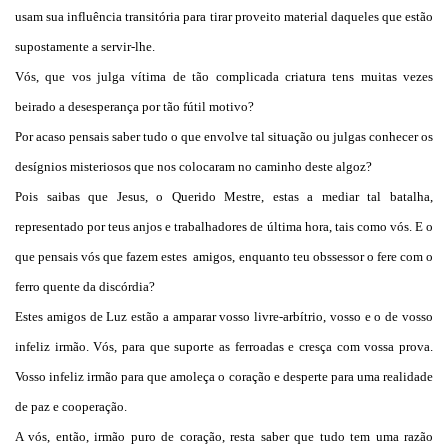
usam sua influência transitória para tirar proveito material daqueles que estão
supostamente a servir-lhe.
Vós, que vos julga vítima de tão complicada criatura tens muitas vezes
beirado a desesperança por tão fútil motivo?
Por acaso pensais saber tudo o que envolve tal situação ou julgas conhecer os
desígnios misteriosos que nos colocaram no caminho deste algoz?
Pois saibas que Jesus, o Querido Mestre, estas a mediar tal batalha,
representado por teus anjos e trabalhadores de última hora, tais como vós. E o
que pensais vós que fazem estes amigos, enquanto teu obssessor o fere com o
ferro quente da discórdia?
Estes amigos de Luz estão a amparar vosso livre-arbítrio, vosso e o de vosso
infeliz irmão. Vós, para que suporte as ferroadas e cresça com vossa prova.
Vosso infeliz irmão para que amoleça o coração e desperte para uma realidade
de paz e cooperação.
A vós, então, irmão puro de coração, resta saber que tudo tem uma razão