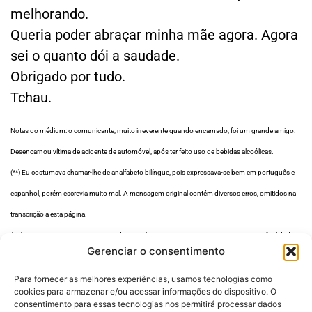
melhorando.
Queria poder abraçar minha mãe agora. Agora
sei o quanto dói a saudade.
Obrigado por tudo.
Tchau.
Notas do médium
: o comunicante, muito irreverente quando encarnado, foi um grande amigo.
Desencarnou vítima de acidente de automóvel, após ter feito uso de bebidas alcoólicas.
(**) Eu costumava chamar-lhe de analfabeto bilíngue, pois expressava-se bem em português e
espanhol, porém escrevia muito mal. A mensagem original contém diversos erros, omitidos na
transcrição a esta página.
(***) O comunicante gostava muito de desenhar e produzia caricaturas com extrema facilidade.
Gerenciar o consentimento
Para fornecer as melhores experiências, usamos tecnologias como
cookies para armazenar e/ou acessar informações do dispositivo. O
consentimento para essas tecnologias nos permitirá processar dados