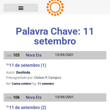
Palavra Chave: 11
setembro
105
Nova Era
13/09/2001
Cód:
11 de setembro (1)
Autor:
Deolinda
Psicografado por:
Cleber P. Campos
Ref:
Carma coletivo
Tag:
11 setembro
106
Nova Era
13/09/2001
Cód:
11 de setembro (2)