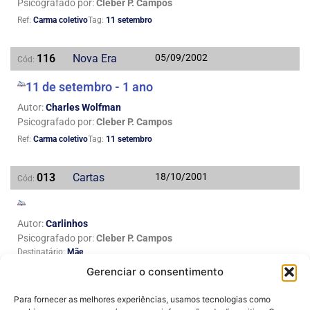
Psicografado por:
Cleber P. Campos
Ref:
Carma coletivo
Tag:
11 setembro
116
Nova Era
05/09/2002
Cód:
11 de setembro - 1 ano
Autor:
Charles Wolfman
Psicografado por:
Cleber P. Campos
Ref:
Carma coletivo
Tag:
11 setembro
013
Cartas
18/10/2001
Cód:
Autor:
Carlinhos
Psicografado por:
Cleber P. Campos
Destinatário:
Mãe
Ref:
Carma coletivo
Tag:
11 setembro
Gerenciar o consentimento
Para fornecer as melhores experiências, usamos tecnologias como