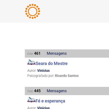
461
Mensagens
Cód:
Seara do Mestre
Autor:
Vinícius
Psicografado por:
Ricardo Santos
445
Mensagens
Cód:
Fé e esperança
Autor:
Vinícius