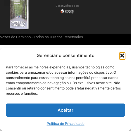
Desenvolvido por:
Politica de Privacidade
Vozes do Caminho - Todos os Direitos Reservados
Gerenciar o consentimento
Para fornecer as melhores experiências, usamos tecnologias como
cookies para armazenar e/ou acessar informações do dispositivo. O
consentimento para essas tecnologias nos permitirá processar dados
como comportamento de navegação ou IDs exclusivos neste site. Não
consentir ou retirar o consentimento pode afetar negativamente certos
recursos e funções.
Aceitar
Politica de Privacidade