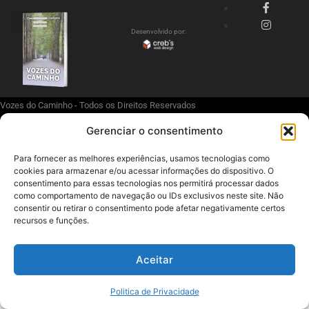
Desenvolvido por:
Politica de Privacidade
Vozes do Caminho - Todos os Direitos Reservados
Gerenciar o consentimento
Para fornecer as melhores experiências, usamos tecnologias como
cookies para armazenar e/ou acessar informações do dispositivo. O
consentimento para essas tecnologias nos permitirá processar dados
como comportamento de navegação ou IDs exclusivos neste site. Não
consentir ou retirar o consentimento pode afetar negativamente certos
recursos e funções.
Aceitar
Politica de Privacidade