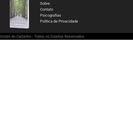
Sobre
Contato
Psicografias
Politica de Privacidade
Vozes do Caminho - Todos os Direitos Reservados