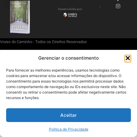
Desenvolvido por:
Politica de Privacidade
Vozes do Caminho - Todos os Direitos Reservados
Gerenciar o consentimento
Para fornecer as melhores experiências, usamos tecnologias como
cookies para armazenar e/ou acessar informações do dispositivo. O
consentimento para essas tecnologias nos permitirá processar dados
como comportamento de navegação ou IDs exclusivos neste site. Não
consentir ou retirar o consentimento pode afetar negativamente certos
recursos e funções.
Aceitar
Politica de Privacidade