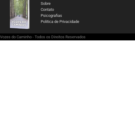
Sobre
Contato
Psicografias
Politica de Privacidade
Vozes do Caminho - Todos os Direitos Reservados