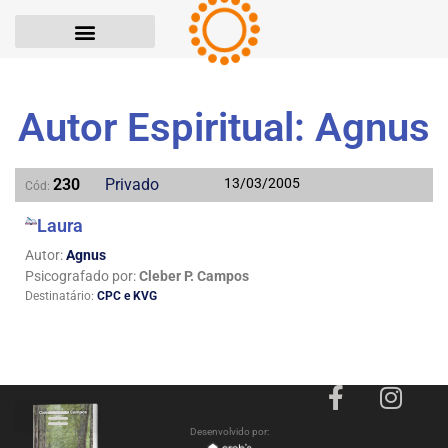
Autor Espiritual: Agnus
230
Privado
13/03/2005
Cód:
Laura
Autor:
Agnus
Psicografado por:
Cleber P. Campos
Destinatário:
CPC e KVG
Desenvolvido por:
Politica de Privacidade