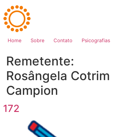
Ir
para
o
conteúdo
Home
Sobre
Contato
Psicografias
Remetente:
Rosângela Cotrim
Campion
172