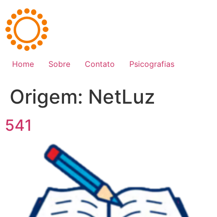
Ir
para
o
conteúdo
Home
Sobre
Contato
Psicografias
Origem:
NetLuz
541