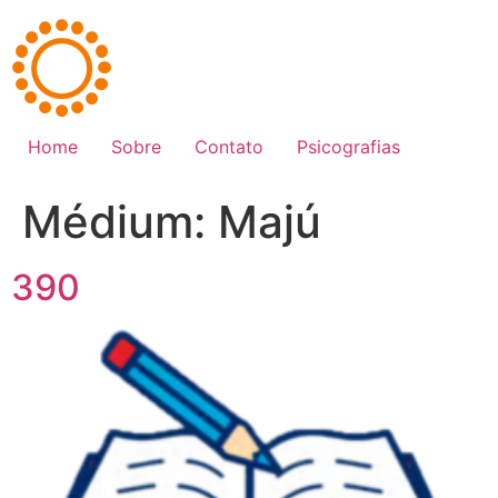
Ir
para
o
conteúdo
Home
Sobre
Contato
Psicografias
Médium:
Majú
390