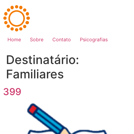
Ir
para
o
conteúdo
Home
Sobre
Contato
Psicografias
Destinatário:
Familiares
399