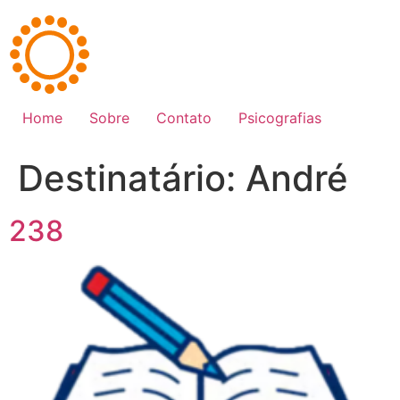
Ir
para
o
conteúdo
Home
Sobre
Contato
Psicografias
Destinatário:
André
238