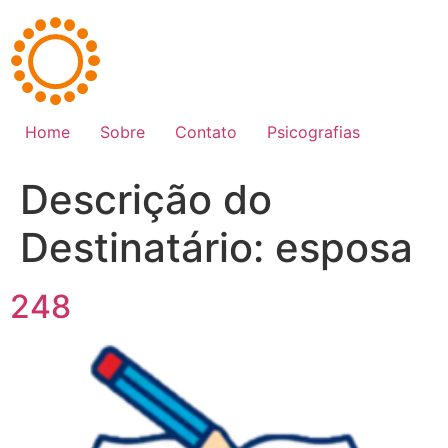
Ir
para
o
conteúdo
Home
Sobre
Contato
Psicografias
Descrição do
Destinatário:
esposa
248